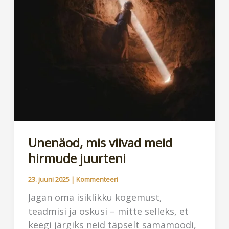
Unenäod, mis viivad meid
hirmude juurteni
23. juuni 2025
|
Kommenteeri
Jagan oma isiklikku kogemust,
teadmisi ja oskusi – mitte selleks, et
keegi järgiks neid täpselt samamoodi,