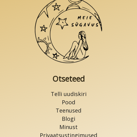
vabanemisest
Otseteed
Telli uudiskiri
Pood
Teenused
Blogi
Minust
Privaatsustingimused