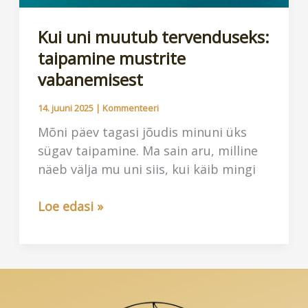
Kui uni muutub tervenduseks:
taipamine mustrite
vabanemisest
14. juuni 2025
|
Kommenteeri
Mõni päev tagasi jõudis minuni üks
sügav taipamine. Ma sain aru, milline
näeb välja mu uni siis, kui käib mingi
Kui
Loe edasi »
uni
muutub
tervenduseks:
taipamine
mustrite