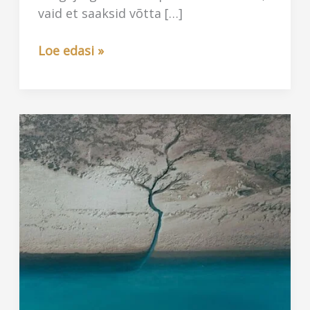
vaid et saaksid võtta […]
Unenäod,
Loe edasi »
mis
viivad
meid
hirmude
juurteni