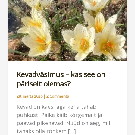
Kevadväsimus – kas see on
päriselt olemas?
28. märts 2026
|
2 Comments
Kevad on käes, aga keha tahab
puhkust. Päike käib kõrgemalt ja
päevad pikenevad. Nüüd on aeg, mil
tahaks olla rohkem […]