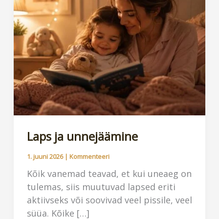
Laps ja unnejäämine
1. juuni 2026
|
Kommenteeri
Kõik vanemad teavad, et kui uneaeg on
tulemas, siis muutuvad lapsed eriti
aktiivseks või soovivad veel pissile, veel
süüa. Kõike […]