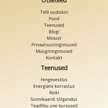
Otseteed
Telli uudiskiri
Pood
Teenused
Blogi
Minust
Privaatsustingimused
Müügitingimused
Kontakt
Teenused
Hingevestlus
Energiate korrastus
Reiki
Sünnikaardi tõlgendus
Teadliku une kursused