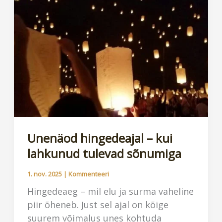
Unenäod hingedeajal – kui
lahkunud tulevad sõnumiga
1. nov. 2025
|
Kommenteeri
Hingedeaeg – mil elu ja surma vaheline
piir õheneb. Just sel ajal on kõige
suurem võimalus unes kohtuda