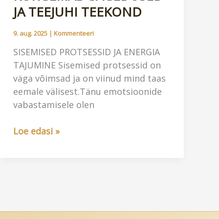
JA TEEJUHI TEEKOND
9. aug. 2025
|
Kommenteeri
SISEMISED PROTSESSID JA ENERGIA
TAJUMINE Sisemised protsessid on
väga võimsad ja on viinud mind taas
eemale välisest.Tänu emotsioonide
vabastamisele olen
KÕRGEMAD
Loe edasi »
SAGEDUSED
JA
TEEJUHI
TEEKOND