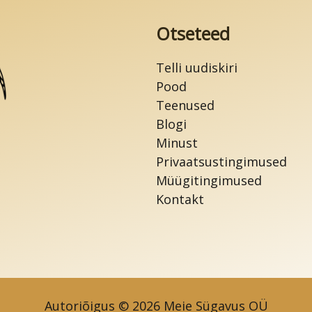
Otseteed
Telli uudiskiri
Pood
Teenused
Blogi
Minust
Privaatsustingimused
Müügitingimused
Kontakt
Autoriõigus © 2026 Meie Sügavus OÜ