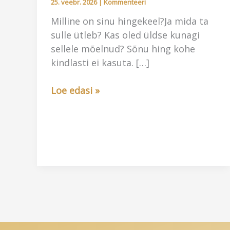
25. veebr. 2026
|
Kommenteeri
Milline on sinu hingekeel?Ja mida ta
sulle ütleb? Kas oled üldse kunagi
sellele mõelnud? Sõnu hing kohe
kindlasti ei kasuta. […]
Kuidas
Loe edasi »
kuulda
oma
hinge?