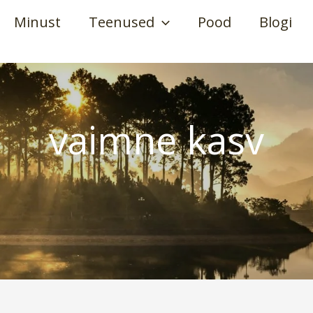
Minust
Teenused
Pood
Blogi
vaimne kasv