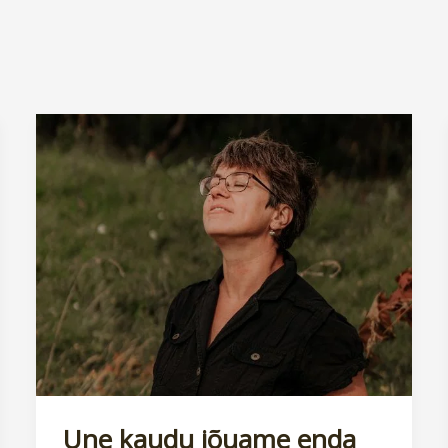
Une kaudu jõuame enda