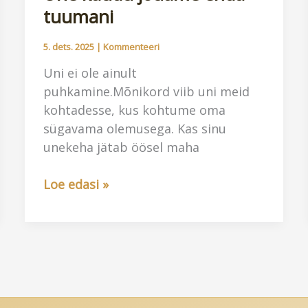
tuumani
5. dets. 2025
|
Kommenteeri
Uni ei ole ainult
puhkamine.Mõnikord viib uni meid
kohtadesse, kus kohtume oma
sügavama olemusega. Kas sinu
unekeha jätab öösel maha
Une
Loe edasi »
kaudu
jõuame
enda
tuumani