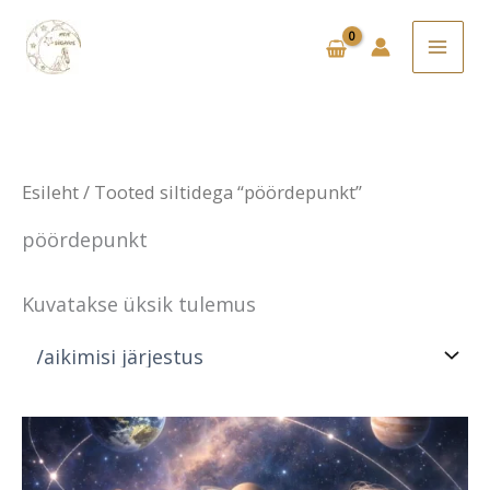
Skip
to
content
Esileht
/ Tooted siltidega “pöördepunkt”
pöördepunkt
Kuvatakse üksik tulemus