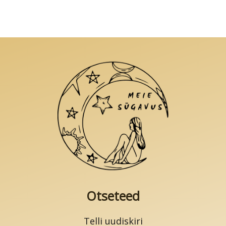
varianti.
Valikuid
saab
teha
tootelehel.
Otseteed
Telli uudiskiri