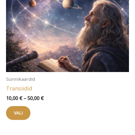
Sünnikaardid
Transiidid
Hinnavahemik:
10,00
€
–
50,00
€
10,00 €
Sellel
kuni
VALI
tootel
50,00 €
on
mitu