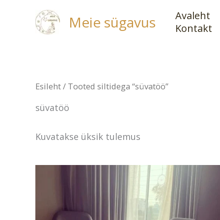
Skip
Avaleht
Meie sügavus
to
Kontakt
content
Esileht
/ Tooted siltidega “süvatöö”
süvatöö
Kuvatakse üksik tulemus