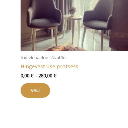
Individuaalne süvatöö
Hingevestluse protsess
Hinnavahemik:
0,00
€
–
280,00
€
0,00 €
Sellel
kuni
VALI
tootel
280,00 €
on
mitu
varianti.
Valikuid