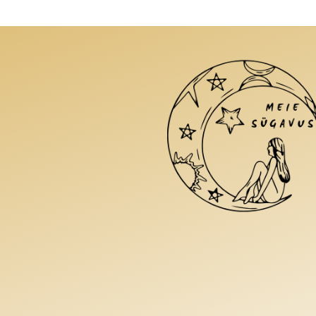
saab
teha
tootelehel.