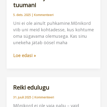
tuumani
5. dets. 2025
|
Kommenteeri
Uni ei ole ainult puhkamine.Mõnikord
viib uni meid kohtadesse, kus kohtume
oma sügavama olemusega. Kas sinu
unekeha jätab öösel maha
Une
Loe edasi »
kaudu
jõuame
enda
tuumani
Reiki edulugu
31. juuli 2025
|
Kommenteeri
Mõnikord ei ole vaja palju – vaid