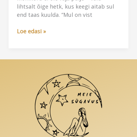
lihtsalt õige hetk, kus keegi aitab sul
end taas kuulda. “Mul on vist
Reiki
Loe edasi »
edulugu