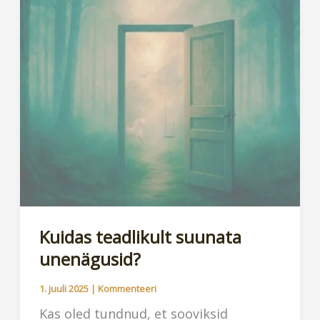
unenägude
sügavamatesse
tasanditesse
Kuidas teadlikult suunata
unenägusid?
1. juuli 2025
|
Kommenteeri
Kas oled tundnud, et sooviksid