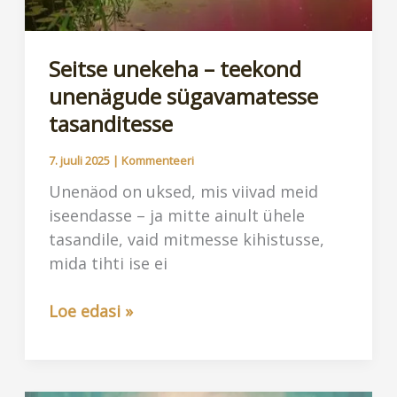
Seitse unekeha – teekond
unenägude sügavamatesse
tasanditesse
7. juuli 2025
|
Kommenteeri
Unenäod on uksed, mis viivad meid
iseendasse – ja mitte ainult ühele
tasandile, vaid mitmesse kihistusse,
mida tihti ise ei
Seitse
Loe edasi »
unekeha
–
teekond