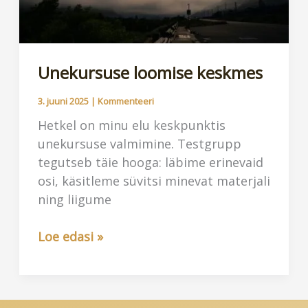
Unekursuse loomise keskmes
3. juuni 2025
|
Kommenteeri
Hetkel on minu elu keskpunktis
unekursuse valmimine. Testgrupp
tegutseb täie hooga: läbime erinevaid
osi, käsitleme süvitsi minevat materjali
ning liigume
Unekursuse
Loe edasi »
loomise
keskmes