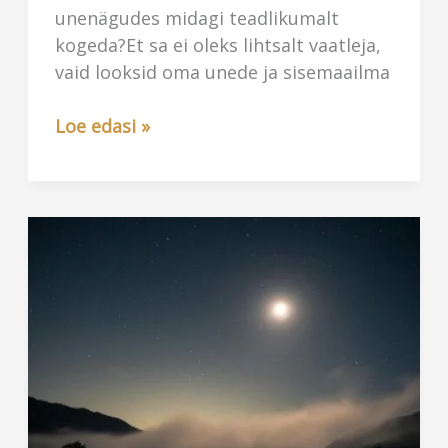
unenägudes midagi teadlikumalt
kogeda?Et sa ei oleks lihtsalt vaatleja,
vaid looksid oma unede ja sisemaailma
Kuidas
Loe edasi »
teadlikult
suunata
unenägusid?