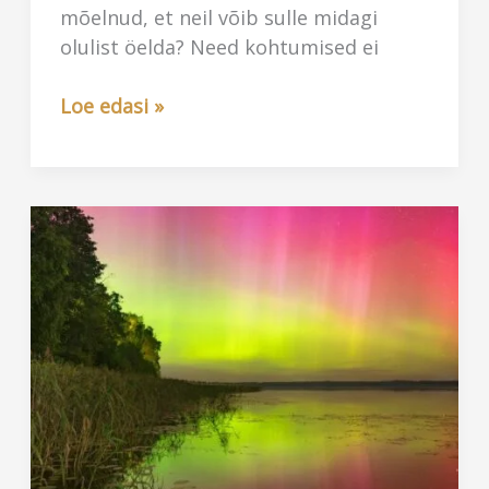
mõelnud, et neil võib sulle midagi
olulist öelda? Need kohtumised ei
Kohtumised
Loe edasi »
teisel
pool
loogikat