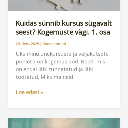
Kuidas sünnib kursus sügavalt
seest? Kogemuste vägi. 1. osa
29. dets. 2025
|
Kommenteeri
Üks minu unekursuste ja väljakutsete
põhiosa on kogemuslood. Need, mis
on endal läbi tunnetatud ja läbi
töötatud. Miks ma neid
Kuidas
Loe edasi »
sünnib
kursus
sügavalt
seest?