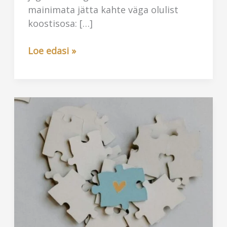
mainimata jätta kahte väga olulist
koostisosa: […]
Kuidas
Loe edasi »
sünnib
kursus
sügavalt
seest?
2.osa