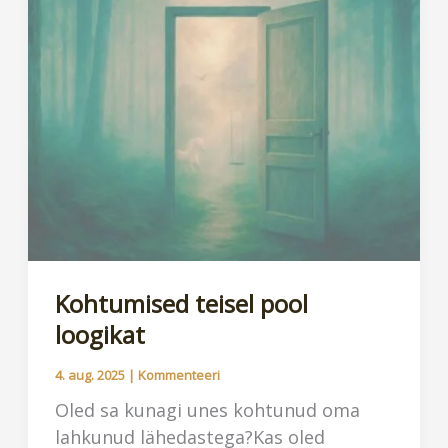
Kogemuste
vägi.
1.
osa
Kohtumised teisel pool
loogikat
4. aug. 2025
|
Kommenteeri
Oled sa kunagi unes kohtunud oma
lahkunud lähedastega?Kas oled