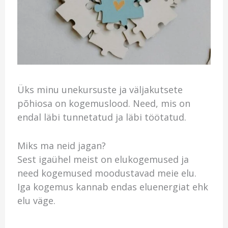
Üks minu unekursuste ja väljakutsete
põhiosa on kogemuslood. Need, mis on
endal läbi tunnetatud ja läbi töötatud.
Miks ma neid jagan?
Sest igaühel meist on elukogemused ja
need kogemused moodustavad meie elu.
Iga kogemus kannab endas eluenergiat ehk
elu väge.