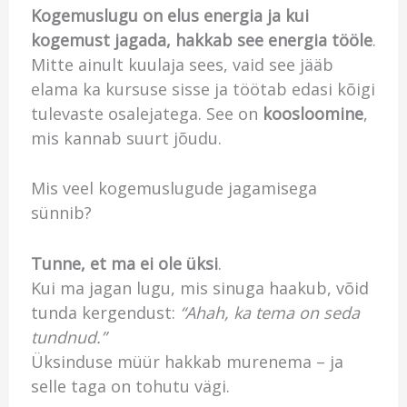
Kogemuslugu on elus energia
ja kui
kogemust jagada, hakkab see energia tööle
.
Mitte ainult kuulaja sees, vaid see jääb
elama ka kursuse sisse ja töötab edasi kõigi
tulevaste osalejatega. See on
koosloomine
,
mis kannab suurt jõudu.
Mis veel kogemuslugude jagamisega
sünnib?
Tunne, et ma ei ole üksi
.
Kui ma jagan lugu, mis sinuga haakub, võid
tunda kergendust:
“Ahah, ka tema on seda
tundnud.”
Üksinduse müür hakkab murenema – ja
selle taga on tohutu vägi.