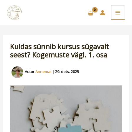
Skip
to
content
Kuidas sünnib kursus sügavalt
seest? Kogemuste vägi. 1. osa
Autor
Annemai
|
29. dets. 2025