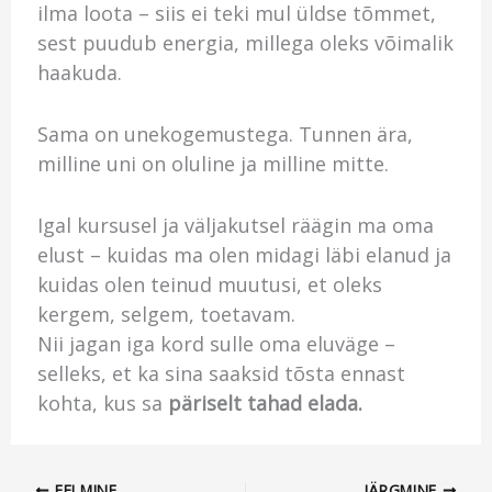
ilma loota – siis ei teki mul üldse tõmmet,
sest puudub energia, millega oleks võimalik
haakuda.
Sama on unekogemustega. Tunnen ära,
milline uni on oluline ja milline mitte.
Igal kursusel ja väljakutsel räägin ma oma
elust – kuidas ma olen midagi läbi elanud ja
kuidas olen teinud muutusi, et oleks
kergem, selgem, toetavam.
Nii jagan iga kord sulle oma eluväge –
selleks, et ka sina saaksid tõsta ennast
kohta, kus sa
päriselt tahad elada.
EELMINE
JÄRGMINE