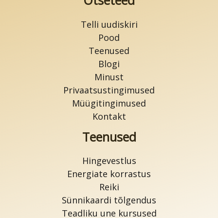
Otseteed
Telli uudiskiri
Pood
Teenused
Blogi
Minust
Privaatsustingimused
Müügitingimused
Kontakt
Teenused
Hingevestlus
Energiate korrastus
Reiki
Sünnikaardi tõlgendus
Teadliku une kursused