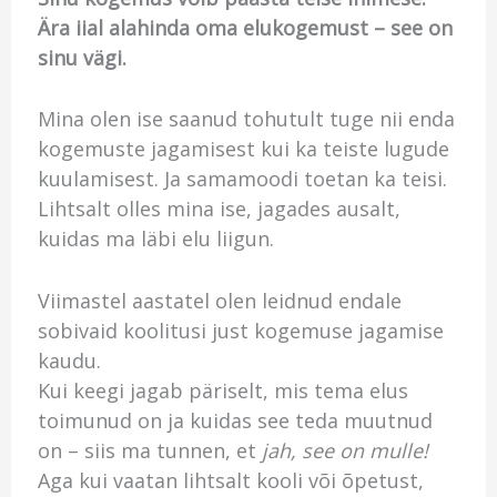
Ära iial alahinda oma elukogemust – see on
sinu vägi.
Mina olen ise saanud tohutult tuge nii enda
kogemuste jagamisest kui ka teiste lugude
kuulamisest. Ja samamoodi toetan ka teisi.
Lihtsalt olles mina ise, jagades ausalt,
kuidas ma läbi elu liigun.
Viimastel aastatel olen leidnud endale
sobivaid koolitusi just kogemuse jagamise
kaudu.
Kui keegi jagab päriselt, mis tema elus
toimunud on ja kuidas see teda muutnud
on – siis ma tunnen, et
jah, see on mulle!
Aga kui vaatan lihtsalt kooli või õpetust,