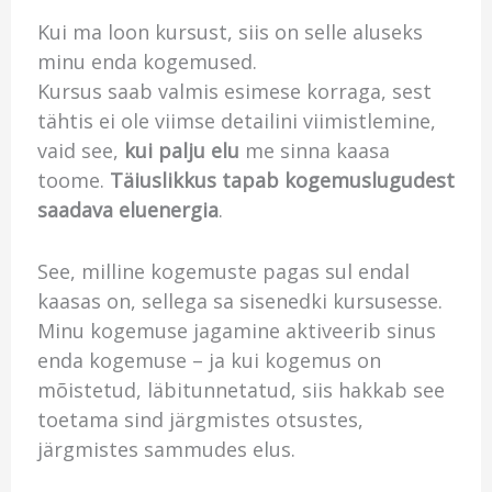
Kui ma loon kursust, siis on selle aluseks
minu enda kogemused.
Kursus saab valmis esimese korraga, sest
tähtis ei ole viimse detailini viimistlemine,
vaid see,
kui palju elu
me sinna kaasa
toome.
Täiuslikkus tapab kogemuslugudest
saadava eluenergia
.
See, milline kogemuste pagas sul endal
kaasas on, sellega sa sisenedki kursusesse.
Minu kogemuse jagamine aktiveerib sinus
enda kogemuse – ja kui kogemus on
mõistetud, läbitunnetatud, siis hakkab see
toetama sind järgmistes otsustes,
järgmistes sammudes elus.