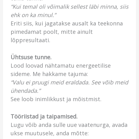
“Kui temal oli võimalik sellest läbi minna, siis
ehk on ka minul.”
Eriti siis, kui jagatakse ausalt ka teekonna
pimedamat poolt, mitte ainult
lõppresultaati.
Ühtsuse tunne.
Lood loovad nähtamatu energeetilise
sideme. Me hakkame tajuma:
“Valu ei pruugi meid eraldada. See võib meid
ühendada.”
See loob inimlikkust ja mõistmist.
Tööriistad ja taipamised.
Lugu võib anda sulle uue vaatenurga, avada
ukse muutusele, anda mõtte: