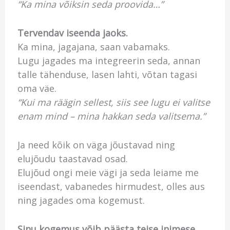
“Ka mina võiksin seda proovida…”
Tervendav iseenda jaoks.
Ka mina, jagajana, saan vabamaks.
Lugu jagades ma integreerin seda, annan
talle tähenduse, lasen lahti, võtan tagasi
oma väe.
“Kui ma räägin sellest, siis see lugu ei valitse
enam mind – mina hakkan seda valitsema.”
Ja need kõik on väga jõustavad ning
elujõudu taastavad osad.
Elujõud ongi meie vägi ja seda leiame me
iseendast, vabanedes hirmudest, olles aus
ning jagades oma kogemust.
Sinu kogemus võib päästa teise inimese.