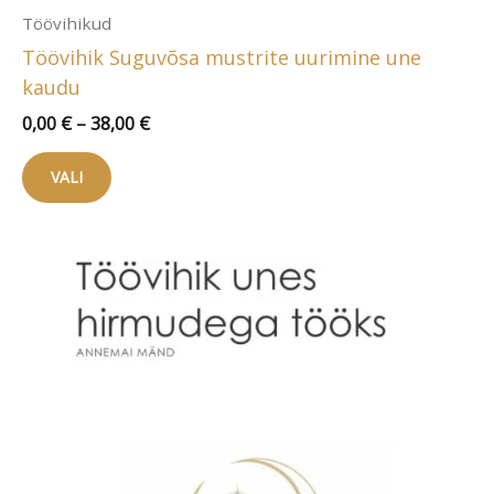
Töövihikud
Töövihik Suguvõsa mustrite uurimine une
kaudu
Hinnavahemik:
0,00
€
–
38,00
€
0,00 €
Sellel
kuni
VALI
tootel
38,00 €
on
mitu
varianti.
Valikuid
saab
teha
tootelehel.