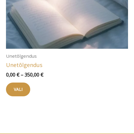
Unetõlgendus
Unetõlgendus
Hinnavahemik:
0,00
€
–
350,00
€
0,00 €
Sellel
kuni
VALI
tootel
350,00 €
on
mitu
varianti.
Valikuid
saab