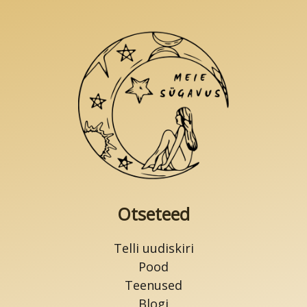
teha
tootelehel.
Otseteed
Telli uudiskiri
Pood
Teenused
Blogi