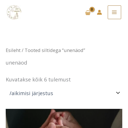
Skip
to
content
Esileht
/ Tooted siltidega “unenäod”
unenäod
Kuvatakse kõik 6 tulemust