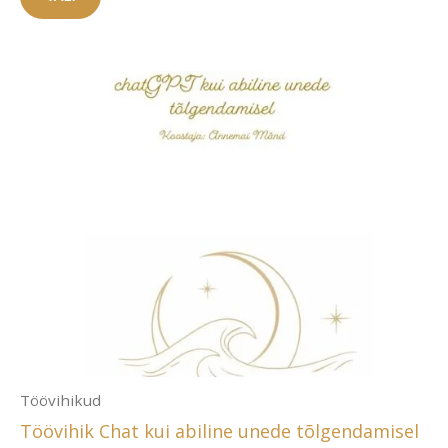
tootel
317,00 €
on
mitu
varianti.
Valikuid
saab
teha
tootelehel.
Töövihikud
Töövihik Chat kui abiline unede tõlgendamisel