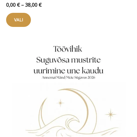
Hinnavahemik:
0,00
€
–
38,00
€
0,00 €
Sellel
kuni
VALI
tootel
38,00 €
on
mitu
varianti.
Valikuid
saab
teha
tootelehel.