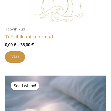
Töövihikud
Töövihik uni ja hirmud
Hinnavahemik:
0,00
€
–
38,00
€
0,00 €
Sellel
kuni
VALI
tootel
38,00 €
on
mitu
varianti.
Soodushind!
Valikuid
saab
teha
tootelehel.