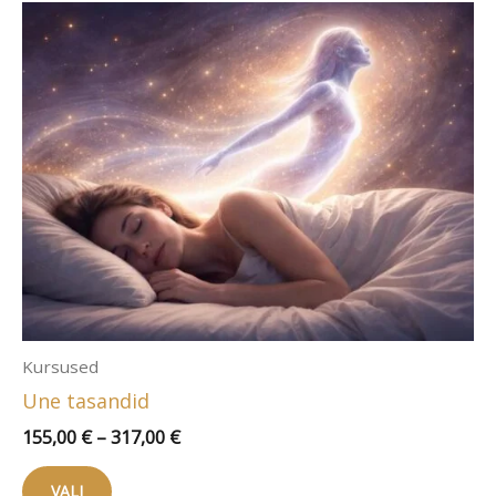
varianti.
Valikuid
saab
teha
tootelehel.
Kursused
Une tasandid
Hinnavahemik:
155,00
€
–
317,00
€
155,00 €
Sellel
kuni
VALI