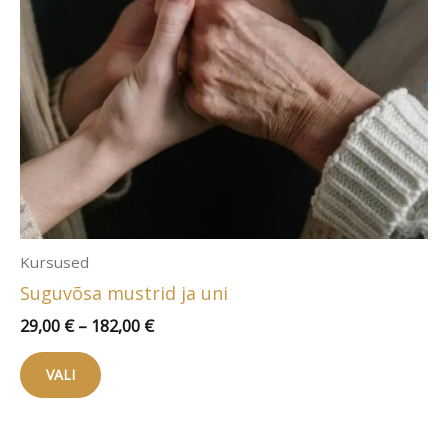
Kursused
Suguvõsa mustrid ja uni
Hinnavahemik:
29,00
€
–
182,00
€
29,00 €
Sellel
kuni
VALI
tootel
182,00 €
on
mitu