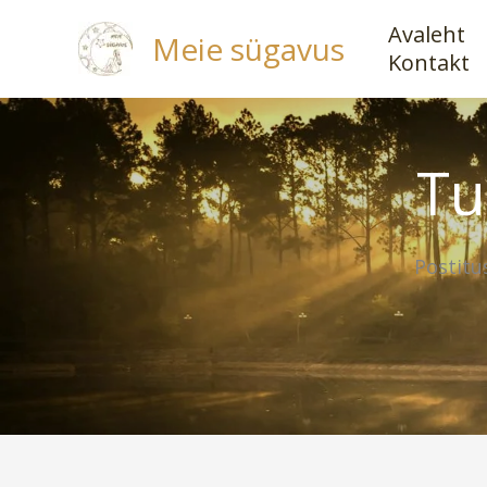
Skip
Avaleht
Meie sügavus
to
Kontakt
content
Tu
Postitu