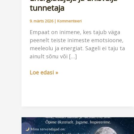
tunnetaja
9. märts 2026
|
Kommenteeri
Empaat on inimene, kes tajub väga
peenelt teiste inimeste emotsioone,
meeleolu ja energiat. Sageli ei taju ta
ainult sõnu või […]
Kes
Loe edasi »
on
empaat?
Energiatajuja
ja
ühisvälja
tunnetaja