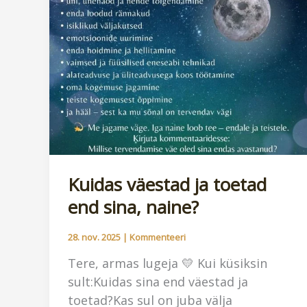
Kuidas väestad ja toetad
end sina, naine?
28. nov. 2025
|
Kommenteeri
Tere, armas lugeja 💛 Kui küsiksin
sult:Kuidas sina end väestad ja
toetad?Kas sul on juba välja