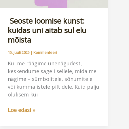
Seoste loomise kunst:
kuidas uni aitab sul elu
mõista
15. juuli 2025
|
Kommenteeri
Kui me räägime unenägudest,
keskendume sageli sellele, mida me
nägime – sümbolitele, sõnumitele
või kummalistele piltidele. Kuid palju
olulisem kui
Seoste
Loe edasi »
loomise
kunst: