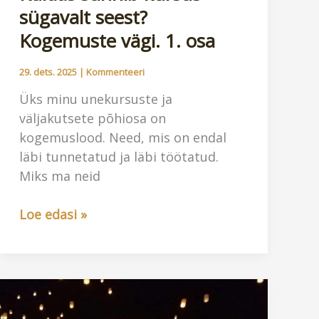
sügavalt seest?
Kogemuste vägi. 1. osa
29. dets. 2025
|
Kommenteeri
Üks minu unekursuste ja
väljakutsete põhiosa on
kogemuslood. Need, mis on endal
läbi tunnetatud ja läbi töötatud.
Miks ma neid
Kuidas
Loe edasi »
sünnib
kursus
sügavalt
seest?
Kogemuste