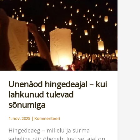
vägi.
1.
osa
Unenäod hingedeajal – kui
lahkunud tulevad
sõnumiga
1. nov. 2025
|
Kommenteeri
Hingedeaeg – mil elu ja surma
vaheline piir õheneb. Just sel ajal on