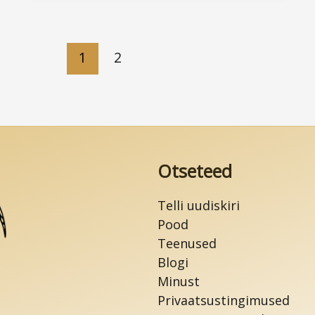
ja
milleni
see
1
2
viib
Otseteed
Telli uudiskiri
Pood
Teenused
Blogi
Minust
Privaatsustingimused