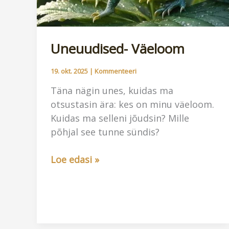
Uneuudised- Väeloom
19. okt. 2025
|
Kommenteeri
Täna nägin unes, kuidas ma
otsustasin ära: kes on minu väeloom.
Kuidas ma selleni jõudsin? Mille
põhjal see tunne sündis?
Uneuudised-
Loe edasi »
Väeloom