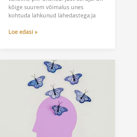
kõige suurem võimalus unes
kohtuda lahkunud lähedastega.Ja
Unenäod
Loe edasi »
hingedeajal
–
kui
lahkunud
tulevad
sõnumiga