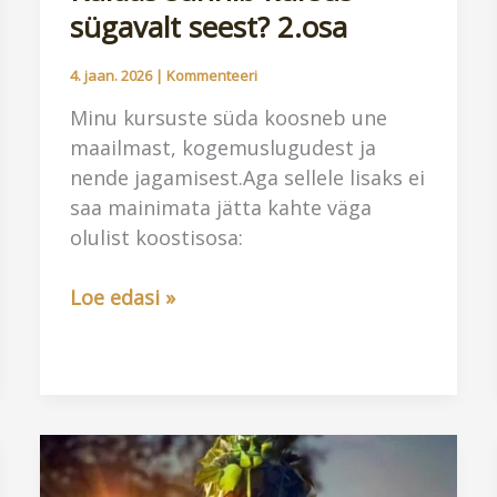
sügavalt seest? 2.osa
4. jaan. 2026
|
Kommenteeri
Minu kursuste süda koosneb une
maailmast, kogemuslugudest ja
nende jagamisest.Aga sellele lisaks ei
saa mainimata jätta kahte väga
olulist koostisosa:
Kuidas
Loe edasi »
sünnib
kursus
sügavalt
seest?
2.osa