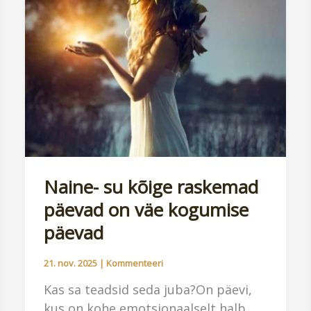
Naine- su kõige raskemad
päevad on väe kogumise
päevad
21. nov. 2025
|
Kommenteeri
Kas sa teadsid seda juba?On päevi,
kus on kohe emotsionaalselt halb