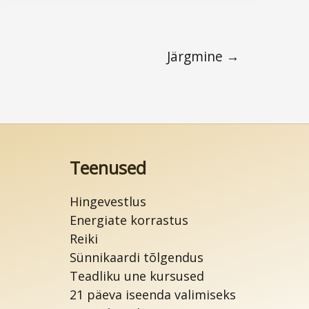
kuidas
uni
aitab
Järgmine
→
sul
elu
mõista
Teenused
Hingevestlus
Energiate korrastus
Reiki
Sünnikaardi tõlgendus
Teadliku une kursused
21 päeva iseenda valimiseks