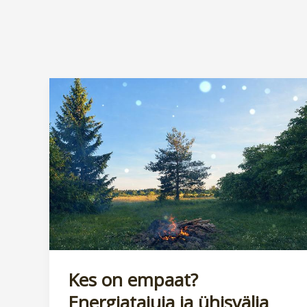
Kes on empaat?
Energiatajuja ja ühisvälja