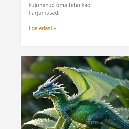
kujunenud oma tehnikad,
harjumused,
Kuidas
Loe edasi »
väestad
ja
toetad
end
sina,
naine?