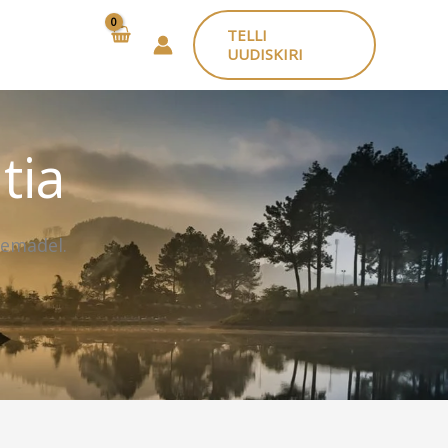
TELLI
UUDISKIRI
tia
eemadel.