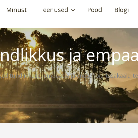
Minust
Teenused
Pood
Blogi
ndlikkus ja empaa
sed tundlikkuse, empaatia ja enesehoiu tasakaalu t