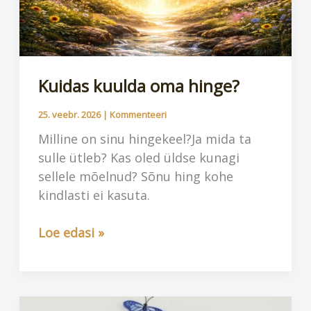
Kuidas kuulda oma hinge?
25. veebr. 2026
|
Kommenteeri
Milline on sinu hingekeel?Ja mida ta
sulle ütleb? Kas oled üldse kunagi
sellele mõelnud? Sõnu hing kohe
kindlasti ei kasuta.
Kuidas
Loe edasi »
kuulda
oma
hinge?