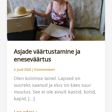
Asjade väärtustamine ja
eneseväärtus
2. juuli 2026
|
Kommenteeri
Olen kolimise lainel. Lapsed on
suureks saanud ja elus on käes suur
muutus. See ei ole ainult kastid, kotid,
kapid, […]
Asjade
Loe edasi »