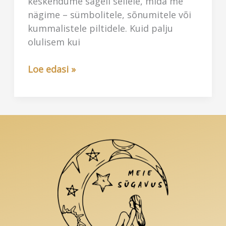
keskendume sageli sellele, mida me
nägime – sümbolitele, sõnumitele või
kummalistele piltidele. Kuid palju
olulisem kui
Seoste
Loe edasi »
loomise
kunst:
kuidas
uni
aitab
sul
elu
mõista