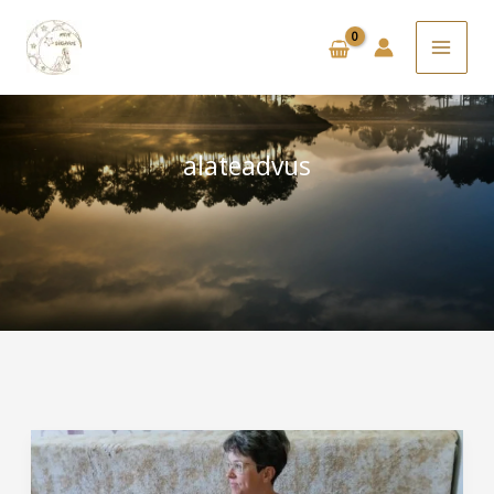
Skip
to
content
alateadvus