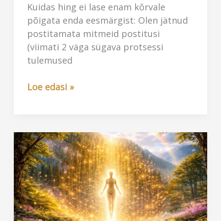
Kuidas hing ei lase enam kõrvale
põigata enda eesmärgist: Olen jätnud
postitamata mitmeid postitusi
(viimati 2 väga sügava protsessi
tulemused
Iganenud
Loe edasi »
mustrite
vabanemine
une
kaudu