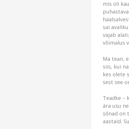
mis oli ka
puhastavad
häälsalves
sai avalik
vajab alati
võimalus 
Ma tean, e
siis, kui n
kes olete 
sest see on
Teadke – k
ära usu ne
sõnad on t
aastaid. Su