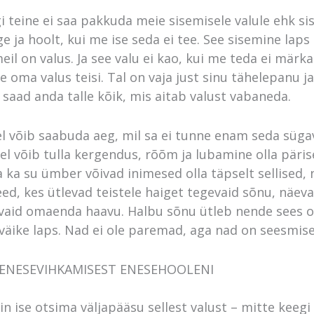
i teine ei saa pakkuda meie sisemisele valule ehk si
ge ja hoolt, kui me ise seda ei tee. See sisemine laps
meil on valus. Ja see valu ei kao, kui me teda ei märka
 oma valus teisi. Tal on vaja just sinu tähelepanu ja
a saad anda talle kõik, mis aitab valust vabaneda.
l võib saabuda aeg, mil sa ei tunne enam seda sügav
el võib tulla kergendus, rõõm ja lubamine olla pärise
Ja ka su ümber võivad inimesed olla täpselt sellised,
eed, kes ütlevad teistele haiget tegevaid sõnu, näev
 vaid omaenda haavu. Halbu sõnu ütleb nende sees o
äike laps. Nad ei ole paremad, aga nad on seesmisel
ENESEVIHKAMISEST ENESEHOOLENI
n ise otsima väljapääsu sellest valust – mitte keegi 