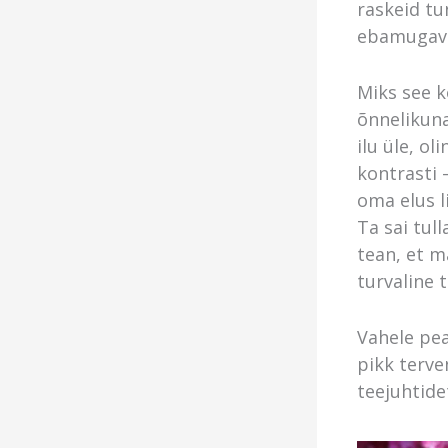
raskeid tu
ebamugav
Miks see k
õnnelikuna
ilu üle, o
kontrasti 
oma elus l
Ta sai tul
tean, et m
turvaline 
Vahele pea
pikk terve
teejuhtide