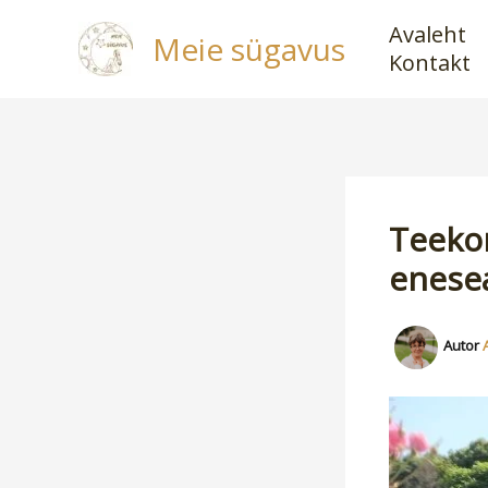
Skip
Avaleht
Meie sügavus
to
Kontakt
content
Teeko
enese
Autor