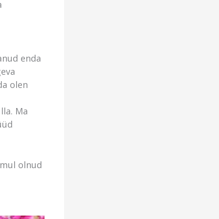
a
tanud enda
geva
da olen
lla. Ma
nüüd
 mul olnud