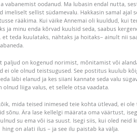
ua vabanemist oodanud. Ma lubasin endal nutta, ses
 imeliselt sellist südamevalu. Hakkasin samal ajal 
tusse rääkima. Kui väike Annemai oli kuuldud, kui t
uks ja minu enda kõrvad kuulsid seda, saabus kergen
, et teda kuulataks, nähtaks ja hoitaks– ainult nii saa
vabaneda.
t paljud on kogenud norimist, mõnitamist või aland
ad ei ole olnud teistsugused. See postitus kuulub kõig
seda läbi elanud ja kes siiani kannate seda valu süga
 olnud liiga valus, et sellele otsa vaadata.
õik, mida teised inimesed teie kohta ütlevad, ei ole 
id sõnu. Ära lase kellelgi määrata oma väärtust, iseg
ulnud su ema või isa suust. Isegi siis, kui oled neid 
 hing on alati ilus – ja see ilu paistab ka välja.