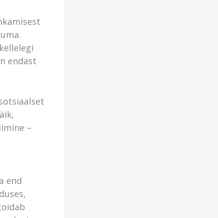
ihkamisest
kuma.
ellelegi
in endast
sotsiaalset
äik,
iimine –
a
da end
oduses,
 toidab