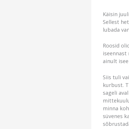
Käisin juu
Sellest he
lubada van
Roosid oli
iseennast 
ainult isee
Siis tuli 
kurbust. T
sageli ava
mittekuulu
minna koht
süvenes ka
sõbrustada