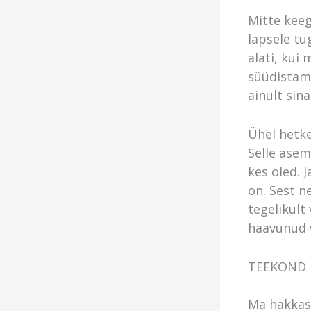
Mitte keeg
lapsele tu
alati, kui 
süüdistame
ainult sin
Ühel hetke
Selle asem
kes oled. 
on. Sest n
tegelikult
haavunud v
TEEKOND 
Ma hakkasi