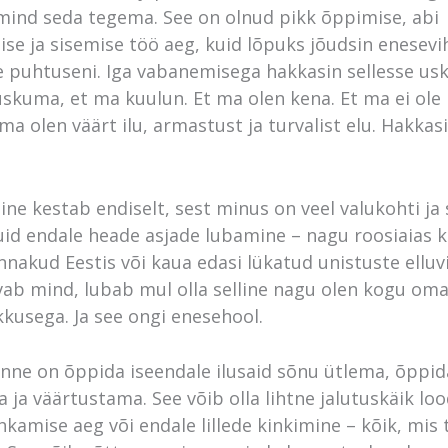
mind seda tegema. See on olnud pikk õppimise, abi
se ja sisemise töö aeg, kuid lõpuks jõudsin enesev
 puhtuseni. Iga vabanemisega hakkasin sellesse us
skuma, et ma kuulun. Et ma olen kena. Et ma ei ole k
 ma olen väärt ilu, armastust ja turvalist elu. Hakkas
ne kestab endiselt, sest minus on veel valukohti ja 
uid endale heade asjade lubamine – nagu roosiaias k
nnakud Eestis või kaua edasi lükatud unistuste elluv
vab mind, lubab mul olla selline nagu olen kogu om
kkusega. Ja see ongi enesehool.
nne on õppida iseendale ilusaid sõnu ütlema, õppi
ja väärtustama. See võib olla lihtne jalutuskäik lo
hkamise aeg või endale lillede kinkimine – kõik, mis