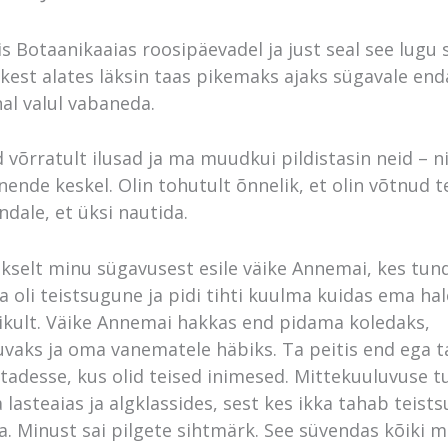
lis Botaanikaaias roosipäevadel ja just seal see lugu 
tkest alates läksin taas pikemaks ajaks sügavale end
al valul vabaneda.
d võrratult ilusad ja ma muudkui pildistasin neid – n
nende keskel. Olin tohutult õnnelik, et olin võtnud 
ndale, et üksi nautida.
vaikselt minu sügavusest esile väike Annemai, kes tun
a oli teistsugune ja pidi tihti kuulma kuidas ema hal
likult. Väike Annemai hakkas end pidama koledaks,
vaks ja oma vanematele häbiks. Ta peitis end ega 
adesse, kus olid teised inimesed. Mittekuuluvuse 
 lasteaias ja algklassides, sest kes ikka tahab teist
. Minust sai pilgete sihtmärk. See süvendas kõiki m