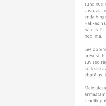
sundinud 
vastuvõtmi
enda hinge
Hakkasin u
häbiks. Et
hoolima.
See õppimi
ärevust. K
suvised rä
kõik see a
ebatäiusli
Meie ülesa
armastama 
teadlik pu