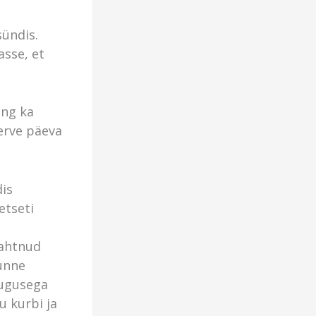
sündis.
asse, et
ing ka
terve päeva
dis
etseti
tahtnud
tunne
sugusega
u kurbi ja