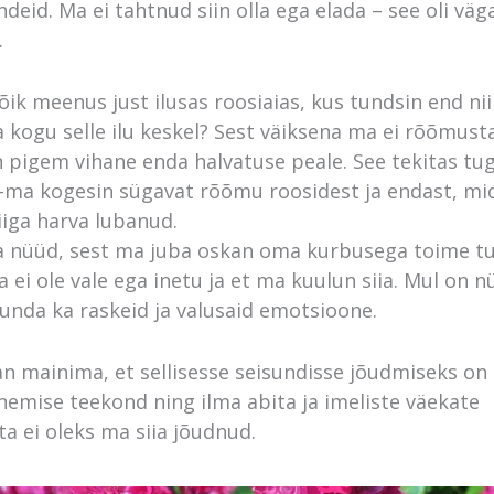
ndeid. Ma ei tahtnud siin olla ega elada – see oli väg
.
õik meenus just ilusas roosiaias, kus tundsin end nii
 kogu selle ilu keskel? Sest väiksena ma ei rõõmus
lin pigem vihane enda halvatuse peale. See tekitas tu
–ma kogesin sügavat rõõmu roosidest ja endast, mi
iiga harva lubanud.
la nüüd, sest ma juba oskan oma kurbusega toime tu
a ei ole vale ega inetu ja et ma kuulun siia. Mul on 
tunda ka raskeid ja valusaid emotsioone.
n mainima, et sellisesse seisundisse jõudmiseks on
nemise teekond ning ilma abita ja imeliste väekate
ta ei oleks ma siia jõudnud.