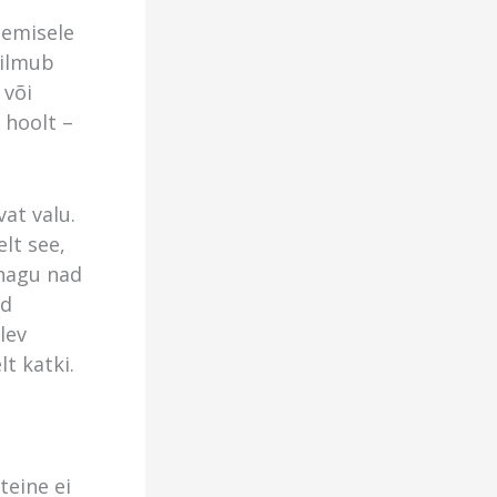
semisele
 ilmub
 või
 hoolt –
at valu.
lt see,
 nagu nad
ad
lev
t katki.
teine ei