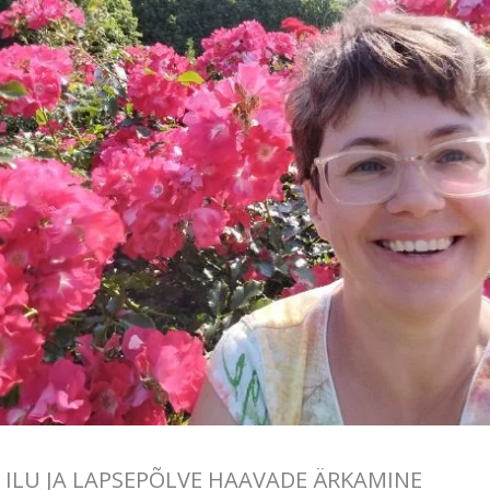
 ILU JA LAPSEPÕLVE HAAVADE ÄRKAMINE