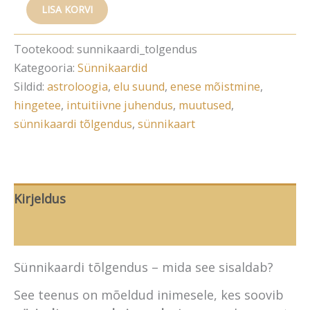
Sünnikaardi
Alternative:
LISA KORVI
tõlgendus
kogus
Tootekood:
sunnikaardi_tolgendus
Kategooria:
Sünnikaardid
Sildid:
astroloogia
,
elu suund
,
enese mõistmine
,
hingetee
,
intuitiivne juhendus
,
muutused
,
sünnikaardi tõlgendus
,
sünnikaart
Kirjeldus
Arvustused (0)
Sünnikaardi tõlgendus – mida see sisaldab?
See teenus on mõeldud inimesele, kes soovib