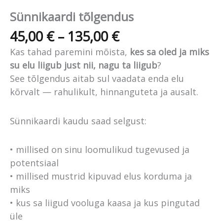
Sünnikaardi tõlgendus
Hinnavahemik:
45,00
€
–
135,00
€
45,00 €
Kas tahad paremini mõista,
kes sa oled ja miks
kuni
su elu liigub just nii, nagu ta liigub
?
135,00 €
See tõlgendus aitab sul vaadata enda elu
kõrvalt — rahulikult, hinnanguteta ja ausalt.
Sünnikaardi kaudu saad selgust:
• millised on sinu loomulikud tugevused ja
potentsiaal
• millised mustrid kipuvad elus korduma ja
miks
• kus sa liigud vooluga kaasa ja kus pingutad
üle