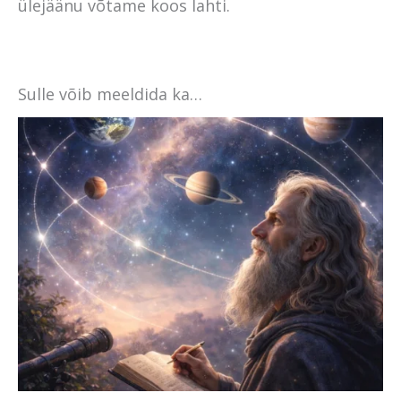
ülejäänu võtame koos lahti.
Sulle võib meeldida ka…