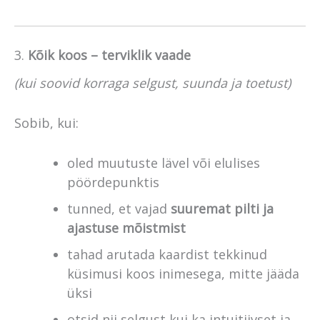
3.
Kõik koos – terviklik vaade
(kui soovid korraga selgust, suunda ja toetust)
Sobib, kui:
oled muutuste lävel või elulises
pöördepunktis
tunned, et vajad
suuremat pilti ja
ajastuse mõistmist
tahad arutada kaardist tekkinud
küsimusi koos inimesega, mitte jääda
üksi
otsid nii selgust kui ka intuitiivset ja