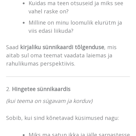
Kuidas ma teen otsuseid ja miks see
vahel raske on?
Milline on minu loomulik elurütm ja
viis edasi liikuda?
Saad
kirjaliku sünnikaardi tõlgenduse
, mis
aitab sul oma teemat vaadata laiemas ja
rahulikumas perspektiivis.
2.
Hingetee sünnikaardis
(kui teema on sügavam ja korduv)
Sobib, kui sind kõnetavad küsimused nagu:
Miks ma satun ikka ja jälle sarnastesse