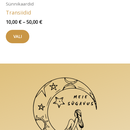
Sünnikaardid
Transiidid
Hinnavahemik:
10,00
€
–
50,00
€
10,00 €
Sellel
kuni
VALI
tootel
50,00 €
on
mitu
varianti.
Valikuid
saab
teha
tootelehel.