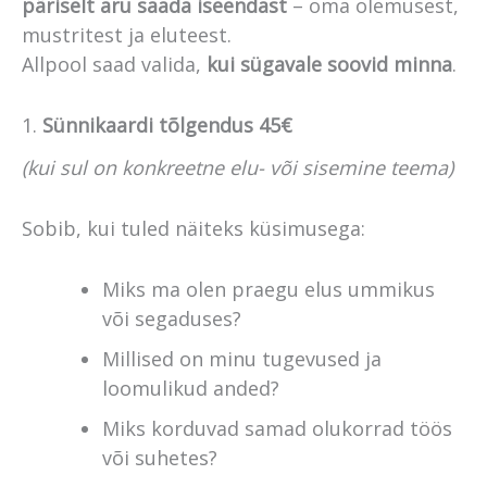
päriselt aru saada iseendast
– oma olemusest,
mustritest ja eluteest.
Allpool saad valida,
kui sügavale soovid minna
.
1.
Sünnikaardi tõlgendus 45€
(kui sul on konkreetne elu- või sisemine teema)
Sobib, kui tuled näiteks küsimusega:
Miks ma olen praegu elus ummikus
või segaduses?
Millised on minu tugevused ja
loomulikud anded?
Miks korduvad samad olukorrad töös
või suhetes?