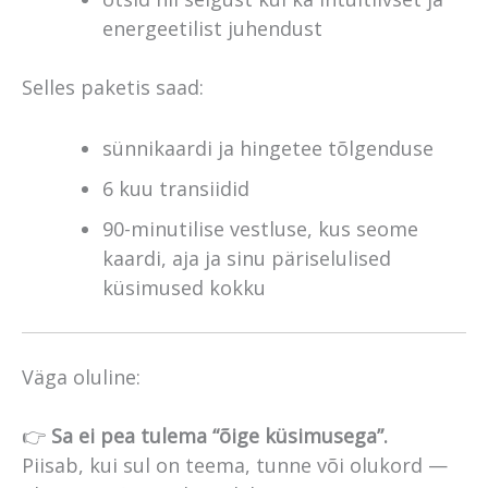
energeetilist juhendust
Selles paketis saad:
sünnikaardi ja hingetee tõlgenduse
6 kuu transiidid
90-minutilise vestluse, kus seome
kaardi, aja ja sinu päriselulised
küsimused kokku
Väga oluline:
👉
Sa ei pea tulema “õige küsimusega”.
Piisab, kui sul on teema, tunne või olukord —