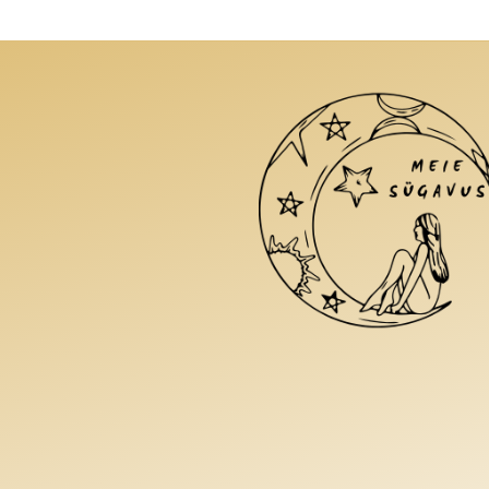
saab
teha
tootelehel.