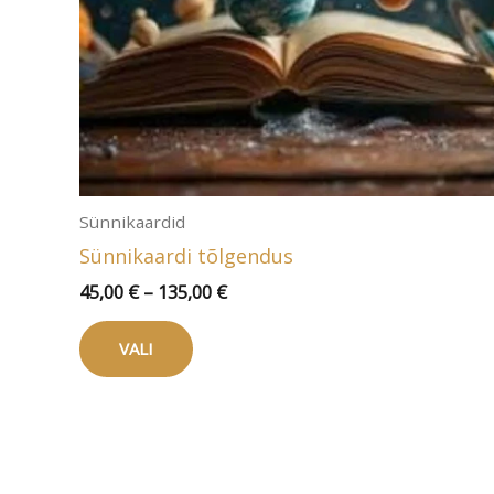
Sünnikaardid
Sünnikaardi tõlgendus
Hinnavahemik:
45,00
€
–
135,00
€
45,00 €
Sellel
kuni
VALI
tootel
135,00 €
on
mitu
varianti.
Valikuid