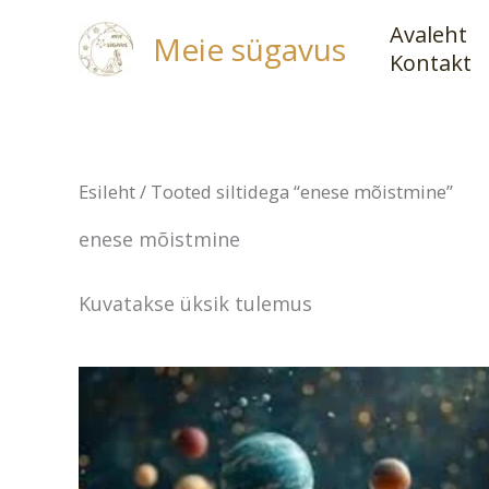
Skip
Avaleht
Meie sügavus
to
Kontakt
content
Esileht
/ Tooted siltidega “enese mõistmine”
enese mõistmine
Kuvatakse üksik tulemus